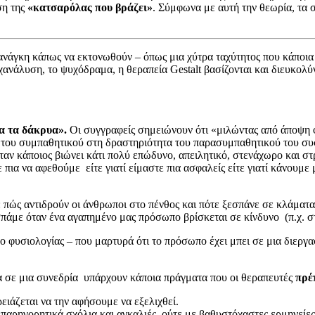
ση της
«κατσαρόλας που βράζει»
. Σύμφωνα με αυτή την θεωρία, τα 
 ανάγκη κάπως να εκτονωθούν – όπως μια χύτρα ταχύτητος που κάποια σ
υχανάλυση, το ψυχόδραμα, η θεραπεία Gestalt βασίζονται και διευκο
ια τα δάκρυα».
Οι συγγραφείς σημειώνουν ότι «μιλώντας από άποψη 
 του συμπαθητικού στη δραστηριότητα του παρασυμπαθητικού του συ
αν κάποιος βιώνει κάτι πολύ επώδυνο, απειλητικό, στενάχωρο και σ
 πια να αφεθούμε είτε γιατί είμαστε πια ασφαλείς είτε γιατί κάνου
πώς αντιδρούν οι άνθρωποι στο πένθος και πότε ξεσπάνε σε κλάματα, 
εσπάμε όταν ένα αγαπημένο μας πρόσωπο βρίσκεται σε κίνδυνο (π.χ. 
εδο φυσιολογίας – που μαρτυρά ότι το πρόσωπο έχει μπει σε μια διε
τα σε μια συνεδρία υπάρχουν κάποια πράγματα που οι θεραπευτές
πρέ
ειάζεται να την αφήσουμε να εξελιχθεί.
παρηγορητικά σχόλια και αγκαλιές, ούτε με βαθυστόχαστες ερμηνείες