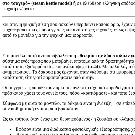
στο τσαγερό» (
steam
kettle
model)
ή σε ελεύθερη ελληνική απόδο
ψυχική ενέργεια
και όταν η ψυχική πίεση που ασκούν υπερβαίνει κάποιο όριο, έχουν
ψυχοθεραπευτικές προσεγγίσεις και αντίστοιχες τεχνικές, όπως η ψ
αυτό το μοντέλο για την ψυχική μας ισορροπία.
Στο μοντέλο αυτό αντιπαραβάλλεται η
«θεωρία την δύο σταδίων γ
σύστημα ενός προσώπου μεταβαίνει απότομα από τη δραστηριότητα
κατάσταση εξισορρόπησης και ανάκαμψης» (σ.44). Με απλά λόγια ότ
αντιμετωπίσει. Τα δάκρυα μας έρχονται όταν νιώθουμε ότι μπορούμε
κατάσταση είτε γιατί παραιτούμαστε από αυτήν.
Οι συγγραφείς παραθέτουν αρκετά εύγλωττα σχετικά παραδείγματα : 
πρόσκαιρα χάσει τους γονείς τους, πόσο «κρατιόμαστε» και πότε ξ
Σύμφωνα με αυτό το μοντέλο, τα δάκρυα είναι η ένδειξη – σε επίπ
συναισθηματική ένταση που βρισκόταν.
Ως εκ τούτου, όταν ένας/ μια θεραπευόμενος / η ξεσπάει σε κλάμα
Εφόσον είναι μια διαδικασία φυσιολογικής εξισορρόπησης, χρ
Δεν χρειάζεται να κατακλύσουμε τον άνθρωπο που κλαίει με 