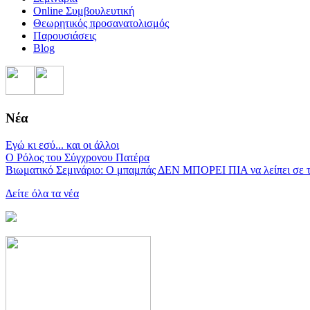
Online Συμβουλευτική
Θεωρητικός προσανατολισμός
Παρουσιάσεις
Blog
Νέα
Εγώ κι εσύ... και οι άλλοι
Ο Ρόλος του Σύγχρονου Πατέρα
Βιωματικό Σεμινάριο: Ο μπαμπάς ΔΕΝ ΜΠΟΡΕΙ ΠΙΑ να λείπει σε τα
Δείτε όλα τα νέα