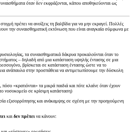
συναισθήματα όταν δεν εκφράζονται, κάπου αποθηκεύονται ως
τιγμή πρέπει να ανοίξεις τη βαλβίδα για να μην εκραγεί. Πολλές
λύνουν την συναισθηματική εκτόνωση που είναι αναγκαία σύμφωνα με
φυσιολογίας, τα συναισθηματικά δάκρυα προκαλούνται όταν το
στήματος – δηλαδή από μια κατάσταση υψηλής έντασης σε μια
τρεσσογόνο, βρίσκεται σε κατάσταση έντασης ώστε να το
με μια ανάπαυλα στην προσπάθεια να αντιμετωπίσουμε την δύσκολη
πόσο «κρατιόνται» τα μικρά παιδιά και πότε κλαίνε όταν έχουν
στο νοσοκομείο σε κρίσιμη κατάσταση)
ργασία εξισορρόπησης και ανάκαμψης σε σχέση με την προηγούμενη
πει
και
δεν πρέπει
να κάνουν:
 και «εύστοχες» ερωτήσεις.